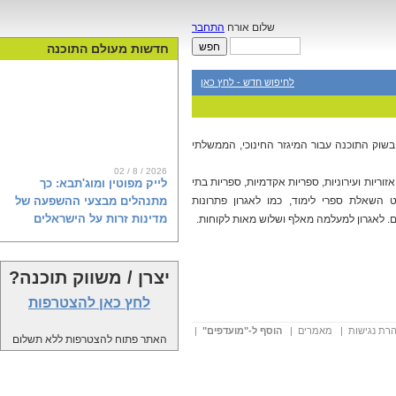
שלום אורח
התחבר
חדשות מעולם התוכנה
לחיפוש חדש - לחץ כאן
 בי סי אנד סי פועלת 30 שנים בשוק התוכנה עבור המיגזר החינוכי, הממשלתי
02 / 8 / 2026
לייק מפוטין ומוג'תבא: כך
וריות ועירוניות, ספריות אקדמיות, ספריות בתי
מתנהלים מבצעי ההשפעה של
ט השאלת ספרי לימוד, כמו לאגרון פתרונות
מדינות זרות על הישראלים
נים. לאגרון למעלמה מאלף ושלוש מאות לקוחות.
יצרן / משווק תוכנה?
ראש השב"כ דוד זיני מודאג בצדק. רגע
לפני הבחירות, מיטב המדענים
לחץ כאן להצטרפות
הקוגניטיביים באיראן, רוסיה וקטאר
מפיצים מסרים רעילים לאינספור
רת נגישות
|
מאמרים
|
הוסף ל-"מועדפים"
|
האתר פתוח להצטרפות ללא תשלום
פרופילים ברשתות השפעה זרות,
שכנראה גם אתם עשיתם להם לייק, או
שיתפתם. דוח חדש של פייק ריפורטר
ומכון ברנדייס, שנחשף פה לראשונה,