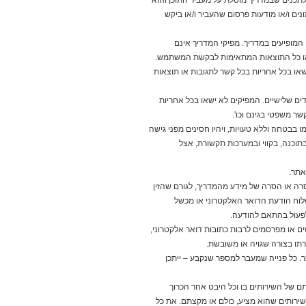
לתכנים שבמדריך מוטלת על מעביר התוכן והוא
נים ו/או מודעות פרסום שהעביר ו/או ביקש
 המופיעים במדריך. מפיקי המדריך אינם
אחרי שבע שנים של פיתוח מכשירים
ימצאו כל התוצאות המתאימות לבקשת המשתמש.
מתקפלים, סמסונג משיקה את גלקסי Z
פולד 8 - דגם בגודל חדש שמזכיר דרכון,
או בכל אחריות בכל קשר לתגובות או תוצאות
ומקווה להפוך אותו ללהיט עולמי. ראיין
צ'וי, המנכ"ל הקוריאני של סמסונג
ים שלישיים. המפיקים לא ישאו בכל אחריות
ישראל, מספר בראיון מיוחד על
ר משפטי בגינם וכו'.
המכשיר שמחירו מתחיל ב–6,100
שקלים, על הישראלים שאוהבים
 בבטחה וללא טעויות, ויהיו חסינים מפני גישה
טכנולוגיה יקרה אבל בודקים היטב אם
בתוכנה, בקווי ובמערכות תקשורת, אצל
היא שווה את הכסף, ועל התחרות מול
אפל והמותגים הסיניים
אתר.
לכתבה המלאה...
ה או הסרה של מידע מהמדריך, לגורם שהזין
17 / 7 / 2026
שלוח הודעת הדואר האלקטרוני או מכשל
חופשת החלומות: כלי ה-AI
לפעול בהתאם להודעה.
שיחסכו לכם מאות שקלים
ם או מפרסמים לרבות כתובות דואר אלקטרוני,
בנסיעה הקרובה
רתו בצורה שגויה או משובשת.
ר. כל פנייה שמעבר למספר שנקבע – ייתכן
יותר מ-90% מהמטיילים כבר
ם של השירותים בו וכל היבט אחר הכרוך
משתמשים בבינה מלאכותית כדי
ירותים שהוא מציע, כולם או מקצתם. את כל