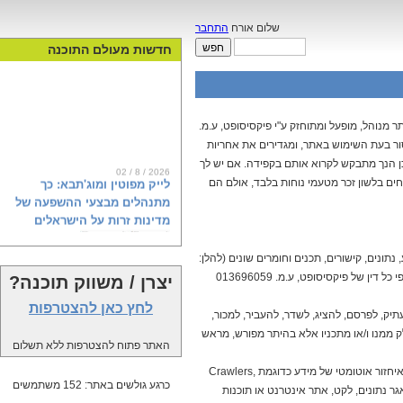
שלום אורח
התחבר
חדשות מעולם התוכנה
לן: "המדריך" או "האתר"). האתר מנוהל, מופעל ומתוחזק ע"י פיקסיסופט, ע.מ.
ה אסור בעת השימוש באתר, ומגדירים את אחריות
ן הנך מתבקש לקרוא אותם בקפידה. אם יש לך
02 / 8 / 2026
לייק מפוטין ומוג'תבא: כך
ם בלשון זכר מטעמי נוחות בלבד, אולם הם
מתנהלים מבצעי ההשפעה של
מדינות זרות על הישראלים
נתונים, קישורים, תכנים וחומרים שונים (להלן:
"המידע"). המדריך והמידע מוגנים על ידי זכויות יוצרים, זכויות קניין רוחני וזכויות אחרות על פי כל דין של פיקסיסופט, ע.מ. 013696059
יצרן / משווק תוכנה?
ראש השב"כ דוד זיני מודאג בצדק. רגע
לפני הבחירות, מיטב המדענים
לחץ כאן להצטרפות
ק, לפרסם, להציג, לשדר, להעביר, למכור,
הקוגניטיביים באיראן, רוסיה וקטאר
מפיצים מסרים רעילים לאינספור
ק ממנו ו/או מתכניו אלא בהיתר מפורש, מראש
האתר פתוח להצטרפות ללא תשלום
פרופילים ברשתות השפעה זרות,
שכנראה גם אתם עשיתם להם לייק, או
אין לסרוק את המידע, להעתיקו, לגשת אליו או להשתמש בו באמצעות תוכנות המיועדות לאיחזור אוטומטי של מידע כדוגמת Crawlers,
שיתפתם. דוח חדש של פייק ריפורטר
כרגע גולשים באתר: 152 משתמשים
אגר נתונים, לקט, אתר אינטרנט או תוכנות
ומכון ברנדייס, שנחשף פה לראשונה,