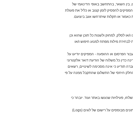
לתכנן את החופשה הבאה שלהם, ולא
ו, בין השאר, בהתחשב באופי הדינאמי של
בכדי. בדקנו אילו כלי AI באמת עובדים
 המפיקים להפסיק לזמן קצוב או כליל את פעולת
בישראל, מה כל אחד יודע לעשות, ואיך
ת כאמור או תקלות שיתרחשו אגב ביצועם.
הם יכולים לחסוך לכם זמן, כסף ולא
מעט כאב ראש
לכתבה המלאה...
/או לסלק, למחוק ולשנות כל תוכן שהוא וכן
07 / 7 / 2026
בתוך בועה במדבר: כך ישראל
ת לבחירת מילות מפתח למנוע חיפוש ו/או
מנסה להמציא מחדש את
החקלאות
ור הפרסום או ההופעה - המפיקים יודיעו על
נה כדין כל משלוח של הודעת דואר אלקטרוני
ברה תודיע כי אינה מסכימה לשינויים, רשאים
חלק היחסי של התשלום שהתקבל ממנה על פי
כדור הארץ מתחמם? את העגבניות
שמגדלים בתוך "בועה" סגורה
וממוחשבת ברמת הנגב אפשר לגדל
בכל מקום ומזג אוויר בעולם. כך חבר
גוף המחקר של חקלאי הנגב, שכבר 65
חו, פעילויות שנעשו באתר ועוד. יובהר כי
שנים מצליח לחולל ניסים באדמת
המדבר, לחברת השקעות בינלאומית,
המפיקים אינם מתחייבים כי הנתונים הסטטיסטיים אותם הם מוסרים נכונים ומדויקים. הנתונים מבוססים על רישום של לוגים (Logs)
שיודעת גם לעשות מזה כסף
לכתבה המלאה...
06 / 7 / 2026
רובוטים כבר יודעים ללכת