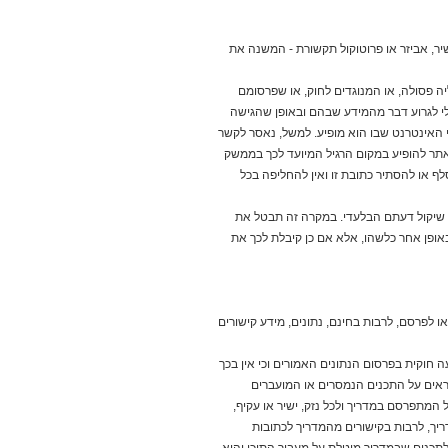
מגלה עד כמה נפוצה התופעה ועד כמה
מסוכנת ההתעלמות הרשמית מהכאוס
והפילוג שנזרעים בינינו
יר, אביזר או פרוטוקול תקשורת - המשנה את
לכתבה המלאה...
29 / 7 / 2026
ה פסולה, או המנוגדים לחוק, או שפרסומם
אחרי אקזיט של מיליארד דולר:
לי לגרוע דבר מהמידע שבהם ובאופן שהגישה
מייסדי מוביט רוצים להחליף
האינטרנט שבו הוא מופיע. למשל, נאסר לקשר
את המורים הפרטיים
אינטרנט באתר להופיע במקום הרגיל המיועד לכך בממשק
משתמש. אין לשנות, לסלף או להסתיר כתובת זו ואין להחליפה בכל
י שיקול דעתם הבלעדי. במקרה זה תבטל את
אחרי שמכרו את מוביט למובילאיי, רועי
ביק וניר ארז חוזרים עם סטארט אפ
אופן אחר כלשהו, אלא אם כן קיבלת לכך את
חדש שמנסה להפוך את השיעורים
הפרטיים למתמטיקה לנגישים לכל ילד
באמצעות בינה מלאכותית. בריאיון ל-
ynet הם מסבירים למה ChatGPT לא
מספיק טוב למשימה ואיך מתחרים
או לפרסם, לרבות בחינם, נתונים, מידע קישורים
בענקיות ה-AI
לכתבה המלאה...
ה חוקית בפרסום הנתונים האמורים וכי אין בכך
חראים על התכנים הנמסרים או המועברים
24 / 7 / 2026
"גם אפל נכנסת - וזה מוכיח
 המתפרסם במדריך ולכל נזק, ישיר או עקיף,
שצדקנו": ההימור הגדול של
יך, לרבות בקישורים מהמדריך לכתובות
סמסונג