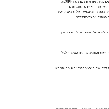
בהרשמתך לאתר אתה מאשר כי תקבל מהאתר אימיילים המודיעים לך על לקוחות המעוניינים במידע אודות התוכנות שלך (RFI), וכן
ולדבר. עכשיו נשארה הבעיה
ידרוגה, וכי אין לך התנגדות לכך.
הקשה באמת
 את הסרתך - והמשמעות של כך היא
מחיקת
ת המתעניינים בתוכנות שלך.
אחרי שלמדו ללכת, לדבר ואפילו
לחשוב, הרובוטים נתקלים באחד
די לעמוד על השינויים שחלו בהם. תאריך
האתגרים ההנדסיים המורכבים ביותר:
כף היד האנושית. חברות מסין
ומארה"ב משקיעות מיליארדים בפיתוח
אצבעות חכמות, עור מלאכותי וחיישני
מגע שיאפשרו למכונות לאחוז בביצה
ם אישור והסכמה לתנאים האמורים לעיל.
מבלי לשבור אותה
לכתבה המלאה...
06 / 7 / 2026
ל דבר ועניין הנובע מהסכם זה או מהאתר הינו
כולם חיפשו מה לעשות עם
משקפי XR. התשובה הגיעה
ממקום מפתיע
אחרי שנים של הבטחות גדולות
ואכזבות, משקפי המציאות המורחבת
מתחילים למצוא את המקום שבו הם