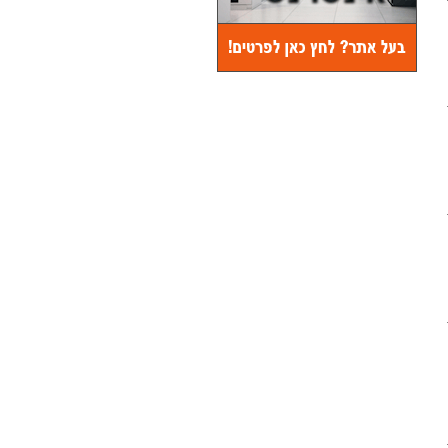
אחרי שבע שנים של פיתוח מכשירים
מתקפלים, סמסונג משיקה את גלקסי Z
פולד 8 - דגם בגודל חדש שמזכיר דרכון,
ומקווה להפוך אותו ללהיט עולמי. ראיין
צ'וי, המנכ"ל הקוריאני של סמסונג
ישראל, מספר בראיון מיוחד על
המכשיר שמחירו מתחיל ב–6,100
שקלים, על הישראלים שאוהבים
טכנולוגיה יקרה אבל בודקים היטב אם
היא שווה את הכסף, ועל התחרות מול
אפל והמותגים הסיניים
לכתבה המלאה...
17 / 7 / 2026
חופשת החלומות: כלי ה-AI
שיחסכו לכם מאות שקלים
בנסיעה הקרובה
יותר מ-90% מהמטיילים כבר
משתמשים בבינה מלאכותית כדי