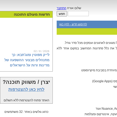
שלום אורח
התחבר
חדשות מעולם התוכנה
לחיפוש חדש - לחץ כאן
 את כלל פתרונות המחשוב במקום אחד ללא
02 / 8 / 2026
לייק מפוטין ומוג'תבא: כך
מתנהלים מבצעי ההשפעה של
מדינות זרות על הישראלים
יצרן / משווק תוכנה?
ראש השב"כ דוד זיני מודאג בצדק. רגע
וי
לפני הבחירות, מיטב המדענים
לחץ כאן להצטרפות
הקוגניטיביים באיראן, רוסיה וקטאר
מפיצים מסרים רעילים לאינספור
האתר פתוח להצטרפות ללא תשלום
פרופילים ברשתות השפעה זרות,
שכנראה גם אתם עשיתם להם לייק, או
שיתפתם. דוח חדש של פייק ריפורטר
כרגע גולשים באתר: 32 משתמשים
עקה, אינטרקום ומצלמות
ומכון ברנדייס, שנחשף פה לראשונה,