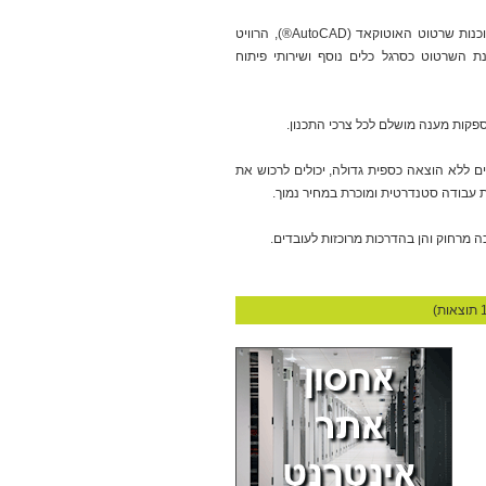
מגלה עד כמה נפוצה התופעה ועד כמה
מסוכנת ההתעלמות הרשמית מהכאוס
אנו מספקים שירותים שונים בעולם ה-CAD, החל ממכירה ושדרוג תוכנות ורישיונות לתוכנות שרטוט האוטוקאד (AutoCAD®), הרוויט
והפילוג שנזרעים בינינו
ות על גבי תוכנת השרטוט כסרגל כלים נוסף ושירותי פיתוח
לכתבה המלאה...
29 / 7 / 2026
אחרי אקזיט של מיליארד דולר:
ספקות מענה מושלם לכל צרכי התכנון.
מייסדי מוביט רוצים להחליף
את המורים הפרטיים
 ללא הוצאה כספית גדולה, יכולים לרכוש את
אחרי שמכרו את מוביט למובילאיי, רועי
ביק וניר ארז חוזרים עם סטארט אפ
חדש שמנסה להפוך את השיעורים
הפרטיים למתמטיקה לנגישים לכל ילד
באמצעות בינה מלאכותית. בריאיון ל-
ynet הם מסבירים למה ChatGPT לא
מספיק טוב למשימה ואיך מתחרים
בענקיות ה-AI
לכתבה המלאה...
24 / 7 / 2026
"גם אפל נכנסת - וזה מוכיח
שצדקנו": ההימור הגדול של
סמסונג