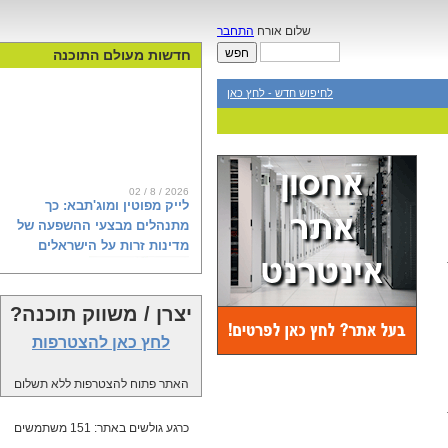
שלום אורח
התחבר
חדשות מעולם התוכנה
לחיפוש חדש - לחץ כאן
02 / 8 / 2026
לייק מפוטין ומוג'תבא: כך
מתנהלים מבצעי ההשפעה של
מדינות זרות על הישראלים
יצרן / משווק תוכנה?
ראש השב"כ דוד זיני מודאג בצדק. רגע
לפני הבחירות, מיטב המדענים
לחץ כאן להצטרפות
הקוגניטיביים באיראן, רוסיה וקטאר
מפיצים מסרים רעילים לאינספור
האתר פתוח להצטרפות ללא תשלום
פרופילים ברשתות השפעה זרות,
שכנראה גם אתם עשיתם להם לייק, או
שיתפתם. דוח חדש של פייק ריפורטר
כרגע גולשים באתר: 151 משתמשים
ומכון ברנדייס, שנחשף פה לראשונה,