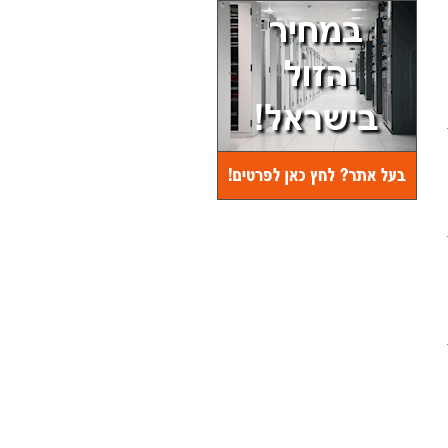
הסוד הישראלי שמסתתר
מאחורי מונדיאל 2026
ממיליארד בקבוקי קוקה-קולה עם
מדבקות אספנות ועד פחיות בירה
וכדורי רגל בעיצוב אישי: מונדיאל 2026
הפך לחלון ראווה למהפכת הדפוס
הדיגיטלי. מאחורי חלק גדול ממנה
עומדת HP אינדיגו מנס ציונה, שמחזיקה
בנתח עצום מהשוק העולמי ומעסיקה
יותר מ-2,000 עובדים בישראל
לכתבה המלאה...
03 / 7 / 2026
בכיר בגוגל חושף: כך ייראו
הקניות בעידן ה-AI | בלעדי
במשך יותר מ-25 שנה גוגל הפנתה
אותנו המשתמשים לאתרים אחרים.
עכשיו היא רוצה שה-AI שלה ימצא
עבורנו מוצרים, ישווה מחירים, יבחר את