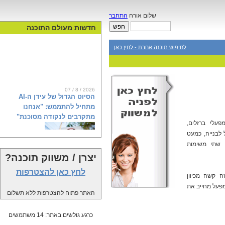
שלום אורח
התחבר
חדשות מעולם התוכנה
לחיפוש תוכנה אחרת - לחץ כאן
07 / 8 / 2026
הסיוט הגדול של עידן ה-AI
מתחיל להתממש: "אנחנו
מתקרבים לנקודה מסוכנת"
עלי ברזלים,
 לבנייה, כמעט
 שתי משימות
הפגנות, אזהרות וחשש מאובדן שליטה:
יצרן / משווק תוכנה?
מחאת ה-AI צוברת תאוצה בעולם.
בחברת אירגולר (Irregular), שבודקת
לחץ כאן להצטרפות
 קשה מכיוון
את המודלים המתקדמים של OpenAI,
אנת'רופיק וגוגל, מסבירים מה באמת
מפעל מחייב את
האתר פתוח להצטרפות ללא תשלום
קורה מאחורי הקלעים של מהפכת
הבינה המלאכותית ולמה אנחנו קרובים
לנקודת האל-חזור
כרגע גולשים באתר: 14 משתמשים
לכתבה המלאה...