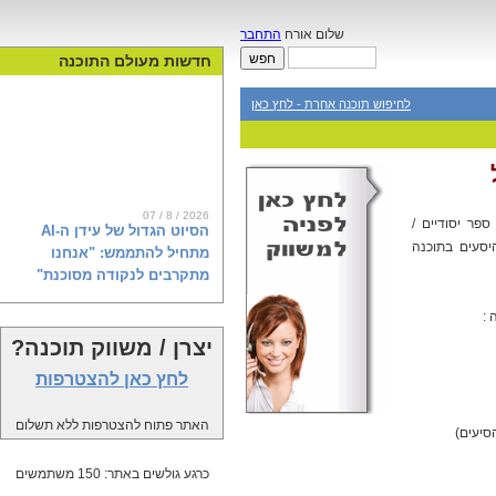
שלום אורח
התחבר
חדשות מעולם התוכנה
לחיפוש תוכנה אחרת - לחץ כאן
07 / 8 / 2026
ספר יסודיים /
הסיוט הגדול של עידן ה-AI
יסעים בתוכנה
מתחיל להתממש: "אנחנו
מתקרבים לנקודה מסוכנת"
 :
יצרן / משווק תוכנה?
הפגנות, אזהרות וחשש מאובדן שליטה:
מחאת ה-AI צוברת תאוצה בעולם.
לחץ כאן להצטרפות
בחברת אירגולר (Irregular), שבודקת
את המודלים המתקדמים של OpenAI,
האתר פתוח להצטרפות ללא תשלום
אנת'רופיק וגוגל, מסבירים מה באמת
סיעים)
קורה מאחורי הקלעים של מהפכת
הבינה המלאכותית ולמה אנחנו קרובים
כרגע גולשים באתר: 150 משתמשים
לנקודת האל-חזור