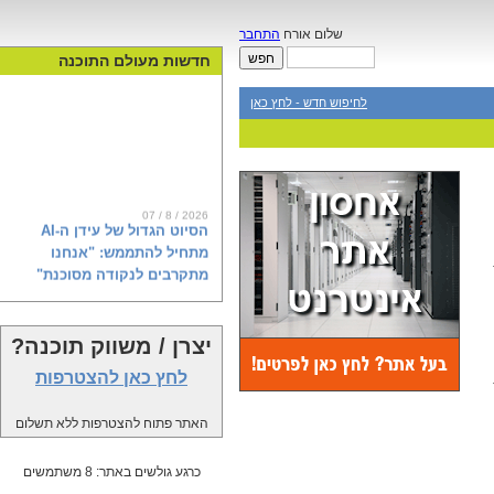
שלום אורח
התחבר
חדשות מעולם התוכנה
לחיפוש חדש - לחץ כאן
07 / 8 / 2026
הסיוט הגדול של עידן ה-AI
מתחיל להתממש: "אנחנו
מתקרבים לנקודה מסוכנת"
יצרן / משווק תוכנה?
הפגנות, אזהרות וחשש מאובדן שליטה:
מחאת ה-AI צוברת תאוצה בעולם.
לחץ כאן להצטרפות
בחברת אירגולר (Irregular), שבודקת
את המודלים המתקדמים של OpenAI,
האתר פתוח להצטרפות ללא תשלום
אנת'רופיק וגוגל, מסבירים מה באמת
קורה מאחורי הקלעים של מהפכת
הבינה המלאכותית ולמה אנחנו קרובים
כרגע גולשים באתר: 8 משתמשים
לנקודת האל-חזור