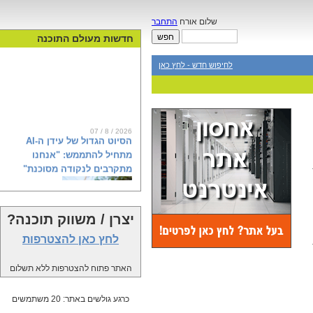
שלום אורח
התחבר
חדשות מעולם התוכנה
לחיפוש חדש - לחץ כאן
07 / 8 / 2026
הסיוט הגדול של עידן ה-AI
מתחיל להתממש: "אנחנו
מתקרבים לנקודה מסוכנת"
יצרן / משווק תוכנה?
הפגנות, אזהרות וחשש מאובדן שליטה:
מחאת ה-AI צוברת תאוצה בעולם.
לחץ כאן להצטרפות
בחברת אירגולר (Irregular) הישראלית,
שבודקת את המודלים המתקדמים של
OpenAI, אנת'רופיק וגוגל, ושבמהלך
האתר פתוח להצטרפות ללא תשלום
בדיקות שלה מודלים יצאו משליטה
ופרצו על דעת עצמם לשרתים של
כרגע גולשים באתר: 20 משתמשים
ארגונים חיצוניים, מסבירים מה באמת