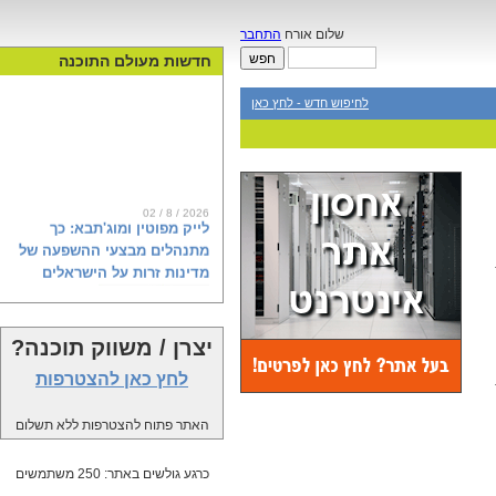
שלום אורח
התחבר
חדשות מעולם התוכנה
לחיפוש חדש - לחץ כאן
02 / 8 / 2026
לייק מפוטין ומוג'תבא: כך
מתנהלים מבצעי ההשפעה של
מדינות זרות על הישראלים
יצרן / משווק תוכנה?
ראש השב"כ דוד זיני מודאג בצדק. רגע
לפני הבחירות, מיטב המדענים
לחץ כאן להצטרפות
הקוגניטיביים באיראן, רוסיה וקטאר
מפיצים מסרים רעילים לאינספור
האתר פתוח להצטרפות ללא תשלום
פרופילים ברשתות השפעה זרות,
שכנראה גם אתם עשיתם להם לייק, או
שיתפתם. דוח חדש של פייק ריפורטר
כרגע גולשים באתר: 250 משתמשים
ומכון ברנדייס, שנחשף פה לראשונה,