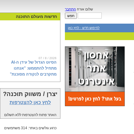
שלום אורח
התחבר
חדשות מעולם התוכנה
לחיפוש חדש - לחץ כאן
07 / 8 / 2026
הסיוט הגדול של עידן ה-AI
מתחיל להתממש: "אנחנו
מתקרבים לנקודה מסוכנת"
יצרן / משווק תוכנה?
הפגנות, אזהרות וחשש מאובדן שליטה:
מחאת ה-AI צוברת תאוצה בעולם.
לחץ כאן להצטרפות
בחברת אירגולר (Irregular) הישראלית,
שבודקת את המודלים המתקדמים של
האתר פתוח להצטרפות ללא תשלום
OpenAI, אנת'רופיק וגוגל, ושבמהלך
בדיקות שלה מודלים יצאו משליטה
ופרצו על דעת עצמם לשרתים של
כרגע גולשים באתר: 314 משתמשים
ארגונים חיצוניים, מסבירים מה באמת