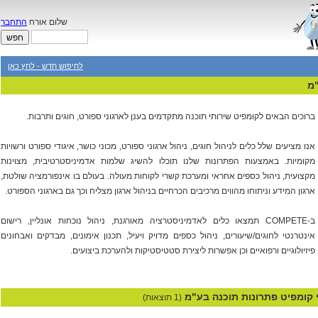
שלום אורח
התחבר
לחיפוש חדש - לחץ כאן
"מ
ברוכים הבאים לקומפיט שירותי תוכנה מתקדמים בענן לארגוני ספורט, חוגים ותרבות.
אנו מציעים שלל כלים לניהול חוגים, ניהול ארגוני ספורט, מכוני כושר, איגודי ספורט ורשויות
מקומיות. באמצעות הפתרונות שלנו תוכלו להשיג שלמות אדמיניסטרטיבית, מצוינות
מקצועית, ניהול כספים אחראי ומערכת קשרי לקוחות מעולה. בעולם בו אינפורמציה שולטת,
ארגון המידע וניתוחו מהווים מרכיבים הכרחיים בניהול ארגון מצליח וכך גם בארגוני הספורט.
ב-COMPETE תמצאו כלים לאדמיניסטרציה מאורגנת, ניהול נוכחות אונליין, רישום
אינטרנטי לחוגים/שיעורים, ניהול כספים מדויק ויעיל, תכנון אימונים, מבדקים ואבחונים
פיזיולוגיים ורפואיים וכן אפשרות ליצירת סטטיסטיקות ולהערכת ביצועים.
י קומפיט פתרונות תוכנה בע"מ
(1 תוצאות)