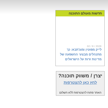
חדשות מעולם התוכנה
02 / 8 / 2026
לייק מפוטין ומוג'תבא: כך
מתנהלים מבצעי ההשפעה של
מדינות זרות על הישראלים
יצרן / משווק תוכנה?
ראש השב"כ דוד זיני מודאג בצדק. רגע
לפני הבחירות, מיטב המדענים
לחץ כאן להצטרפות
הקוגניטיביים באיראן, רוסיה וקטאר
מפיצים מסרים רעילים לאינספור
האתר פתוח להצטרפות ללא תשלום
פרופילים ברשתות השפעה זרות,
שכנראה גם אתם עשיתם להם לייק, או
שיתפתם. דוח חדש של פייק ריפורטר
ומכון ברנדייס, שנחשף פה לראשונה,