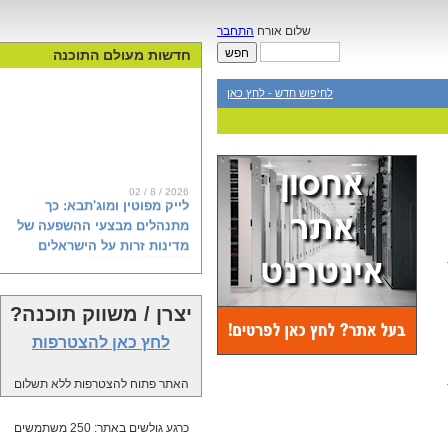
שלום אורח
התחבר
חדשות מעולם התוכנה
לחיפוש חדש - לחץ כאן
02 / 8 / 2026
לייק מפוטין ומוג'תבא: כך
מתנהלים מבצעי ההשפעה של
מדינות זרות על הישראלים
יצרן / משווק תוכנה?
ראש השב"כ דוד זיני מודאג בצדק. רגע
לפני הבחירות, מיטב המדענים
לחץ כאן להצטרפות
הקוגניטיביים באיראן, רוסיה וקטאר
מפיצים מסרים רעילים לאינספור
האתר פתוח להצטרפות ללא תשלום
פרופילים ברשתות השפעה זרות,
שכנראה גם אתם עשיתם להם לייק, או
שיתפתם. דוח חדש של פייק ריפורטר
כרגע גולשים באתר: 250 משתמשים
ומכון ברנדייס, שנחשף פה לראשונה,