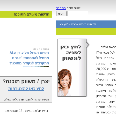
שלום אורח
התחבר
חדשות מעולם התוכנה
לחיפוש תוכנה אחרת - לחץ כאן
ברשת שלכם.
07 / 8 / 2026
הסיוט הגדול של עידן ה-AI
כלי תוכנה לסריקה וניהול בעיות אבטחה לכל נכסי ה-IT
מתחיל להתממש: "אנחנו
 אבטחה, כולל
מתקרבים לנקודה מסוכנת"
תיים. המערכת
מבצעת מעל ל-85,000 בדיקות עבור יותר מ-28,000
רגון (פיזיות
רכות ההפעלה
יצרן / משווק תוכנה?
הפגנות, אזהרות וחשש מאובדן שליטה:
 מפורט וברור
מחאת ה-AI צוברת תאוצה בעולם.
לחץ כאן להצטרפות
לתה, מיקומה
בחברת אירגולר (Irregular), שבודקת
את המודלים המתקדמים של OpenAI,
ן את הפיתרון
האתר פתוח להצטרפות ללא תשלום
אנת'רופיק וגוגל, מסבירים מה באמת
 יקח. המערכת
קורה מאחורי הקלעים של מהפכת
 כלים נוספים
הבינה המלאכותית ולמה אנחנו קרובים
כרגע גולשים באתר: 13 משתמשים
ת (בטעות או
לנקודת האל-חזור