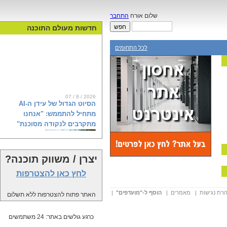
שלום אורח
התחבר
חדשות מעולם התוכנה
לכל התחומים
07 / 8 / 2026
הסיוט הגדול של עידן ה-AI
מתחיל להתממש: "אנחנו
מתקרבים לנקודה מסוכנת"
יצרן / משווק תוכנה?
הפגנות, אזהרות וחשש מאובדן שליטה:
מחאת ה-AI צוברת תאוצה בעולם.
לחץ כאן להצטרפות
בחברת אירגולר (Irregular), שבודקת
את המודלים המתקדמים של OpenAI,
רת נגישות
|
מאמרים
|
הוסף ל-"מועדפים"
|
האתר פתוח להצטרפות ללא תשלום
אנת'רופיק וגוגל, מסבירים מה באמת
קורה מאחורי הקלעים של מהפכת
הבינה המלאכותית ולמה אנחנו קרובים
כרגע גולשים באתר: 24 משתמשים
לנקודת האל-חזור