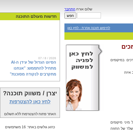
שלום אורח
התחבר
חדשות מעולם התוכנה
לחיפוש תוכנה אחרת - לחץ כאן
כים
07 / 8 / 2026
כים במיקומים
הסיוט הגדול של עידן ה-AI
מתחיל להתממש: "אנחנו
 איזה
מתקרבים לנקודה מסוכנת"
יצרן / משווק תוכנה?
הפגנות, אזהרות וחשש מאובדן שליטה:
מחאת ה-AI צוברת תאוצה בעולם.
לחץ כאן להצטרפות
בחברת אירגולר (Irregular), שבודקת
את המודלים המתקדמים של OpenAI,
האתר פתוח להצטרפות ללא תשלום
אנת'רופיק וגוגל, מסבירים מה באמת
קורה מאחורי הקלעים של מהפכת
מיני מיקומים
הבינה המלאכותית ולמה אנחנו קרובים
כרגע גולשים באתר: 16 משתמשים
שלד של החוזה
לנקודת האל-חזור